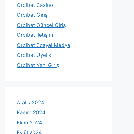
Orbibet Casino
Orbibet Giriş
Orbibet Güncel Giriş
Orbibet İletişim
Orbibet Sosyal Medya
Orbibet Üyelik
Orbibet Yeni Giriş
Aralık 2024
Kasım 2024
Ekim 2024
Eylül 2024