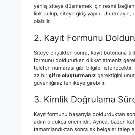
yanlış siteye düşmemek için resmi bağlant
link bulup, siteye giriş yapın. Unutmayın
olabilir.
2. Kayıt Formunu Doldur
Siteye eriştikten sonra, kayıt butonuna tıkl
formunu doldururken dikkat etmeniz gerek
telefon numarası gibi bilgiler istenecektir. 
az bir
şifre oluşturmanız
gerektiğini unut
güvenliğiniz tehlikeye girebilir.
3. Kimlik Doğrulama Sür
Kayıt formunu başarıyla doldurduktan son
adım oldukça önemlidir. Ayrıca, bazen kafa 
tamamlandıktan sonra ek belgeler talep ede