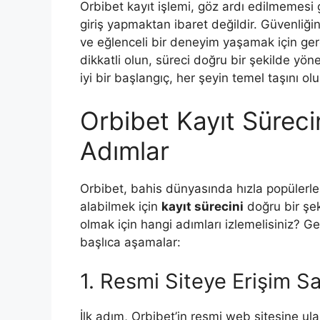
Orbibet kayıt işlemi, göz ardı edilmemesi 
giriş yapmaktan ibaret değildir. Güvenliği
ve eğlenceli bir deneyim yaşamak için gere
dikkatli olun, süreci doğru bir şekilde yö
iyi bir başlangıç, her şeyin temel taşını olu
Orbibet Kayıt Sürec
Adımlar
Orbibet, bahis dünyasında hızla popülerle
alabilmek için
kayıt sürecini
doğru bir şek
olmak için hangi adımları izlemelisiniz? Gel
başlıca aşamalar:
1. Resmi Siteye Erişim S
İlk adım, Orbibet’in resmi web sitesine ul