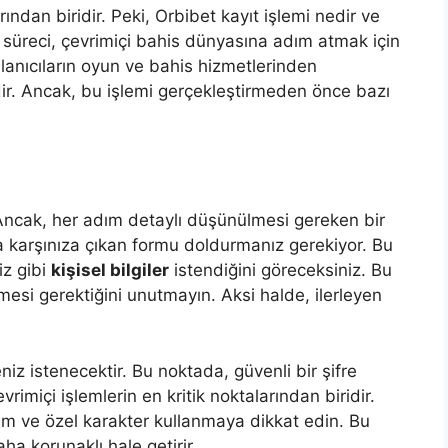
ından biridir. Peki, Orbibet kayıt işlemi nedir ve
süreci, çevrimiçi bahis dünyasına adım atmak için
ullanıcıların oyun ve bahis hizmetlerinden
edir. Ancak, bu işlemi gerçekleştirmeden önce bazı
ı
r. Ancak, her adım detaylı düşünülmesi gereken bir
zda karşınıza çıkan formu doldurmanız gerekiyor. Bu
iz gibi
kişisel bilgiler
istendiğini göreceksiniz. Bu
ilmesi gerektiğini unutmayın. Aksi halde, ilerleyen
niz istenecektir. Bu noktada, güvenli bir şifre
rimiçi işlemlerin en kritik noktalarından biridir.
am ve özel karakter kullanmaya dikkat edin. Bu
ha korunaklı hale getirir.