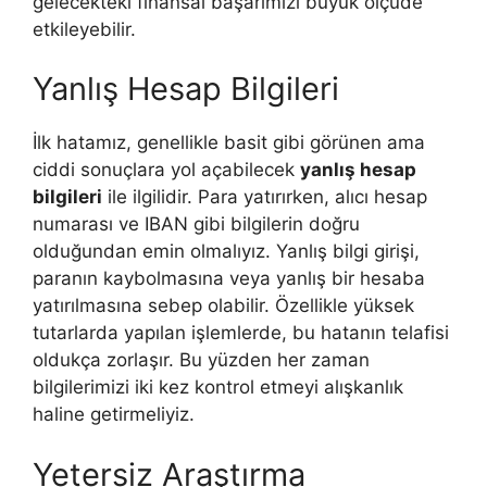
gelecekteki finansal başarımızı büyük ölçüde
etkileyebilir.
Yanlış Hesap Bilgileri
İlk hatamız, genellikle basit gibi görünen ama
ciddi sonuçlara yol açabilecek
yanlış hesap
bilgileri
ile ilgilidir. Para yatırırken, alıcı hesap
numarası ve IBAN gibi bilgilerin doğru
olduğundan emin olmalıyız. Yanlış bilgi girişi,
paranın kaybolmasına veya yanlış bir hesaba
yatırılmasına sebep olabilir. Özellikle yüksek
tutarlarda yapılan işlemlerde, bu hatanın telafisi
oldukça zorlaşır. Bu yüzden her zaman
bilgilerimizi iki kez kontrol etmeyi alışkanlık
haline getirmeliyiz.
Yetersiz Araştırma