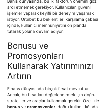
Bahis dünyasında, bu iki faktörün önemini göz
ardı etmemek gerekiyor. Kullanıcılar, güvenli
işlemler yaparak keyifli bir deneyim yaşamak
istiyor. Orbibet bu beklentileri karşılama çabası
içinde, kullanıcı memnuniyetini ön planda
tutarak yoluna devam ediyor.
Bonusu ve
Promosyonları
Kullanarak Yatırımınızı
Artırın
Finans dünyasında birçok fırsat mevcuttur.
Ancak, bu fırsatları değerlendirmek için doğru
stratejiler ve araçlar kullanmak gerekir. Özellikle
bonus
ve
promosyonlar
, doğru kullanıldığında