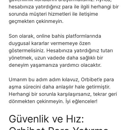
hesabınıza yatırdığınız para ile ilgili herhangi bir
sorunda müşteri hizmetleri ile iletişime
geçmekten çekinmeyin.
Son olarak, online bahis platformlarında
duygusal kararlar vermemeye özen
göstermelisiniz. Hesabınıza yatırdığınız tutarı
yönetmek, uzun vadede daha sağlıklı bir
deneyim yaşamanıza yardımcı olacaktır.
Umarım bu adım adım kılavuz, Orbibet’e para
aşma sürecini daha anlaşılır hale getirmiştir.
Herhangi bir sorunla karşılaşırsanız, tekrar geri
dönmekten çekinmeyin. İyi eğlenceler!
Güvenlik ve Hız: