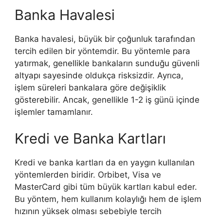
Banka Havalesi
Banka havalesi, büyük bir çoğunluk tarafından
tercih edilen bir yöntemdir. Bu yöntemle para
yatırmak, genellikle bankaların sunduğu güvenli
altyapı sayesinde oldukça risksizdir. Ayrıca,
işlem süreleri bankalara göre değişiklik
gösterebilir. Ancak, genellikle 1-2 iş günü içinde
işlemler tamamlanır.
Kredi ve Banka Kartları
Kredi ve banka kartları da en yaygın kullanılan
yöntemlerden biridir. Orbibet, Visa ve
MasterCard gibi tüm büyük kartları kabul eder.
Bu yöntem, hem kullanım kolaylığı hem de işlem
hızının yüksek olması sebebiyle tercih