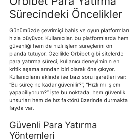
Orbibet Para Yatırma
Sürecindeki Öncelikler
Günümüzde çevrimiçi bahis ve oyun platformları
hızla büyüyor. Kullanıcılar, bu platformlarda hem
güvenliği hem de hızlı işlem süreçlerini ön
planda tutuyor. Özellikle Orbibet gibi sitelerde
para yatırma süreci, kullanıcı deneyiminin en
kritik aşamalarından biri olarak öne çıkıyor.
Kullanıcıların aklında ise bazı soru işaretleri var:
“Bu süreç ne kadar güvenilir?”, “Hızlı mı işlem
yapabiliyorum?” İşte bu noktada, hem güvenlik
unsurları hem de hız faktörü üzerinde durmakta
fayda var.
Güvenli Para Yatırma
Yöntemleri