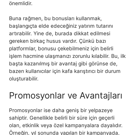
önemlidir.
Buna rağmen, bu bonusları kullanmak,
başlangıçta elde edeceğiniz yatırım tutarını
artırabilir. Yine de, burada dikkat edilmesi
gereken birkaç husus vardır. Çünkü bazı
platformlar, bonusu çekebilmeniz için belirli
işlem hacmine ulaşmanızı zorunlu kılabilir. Bu, ilk
başta kazanılmış bir avantaj gibi görünse de,
bazen kullanıcılar için kafa karıştırıcı bir durum
oluşturabilir.
Promosyonlar ve Avantajları
Promosyonlar ise daha geniş bir yelpazeye
sahiptir. Genellikle belirli bir süre için geçerli
olan, etkinlik veya özel kampanyalara dayalıdır.
Örneğin, yıl sonunda yapılan bir kampanyada,