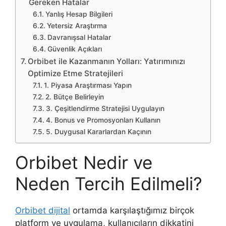
Gereken Hatalar
Yanlış Hesap Bilgileri
Yetersiz Araştırma
Davranışsal Hatalar
Güvenlik Açıkları
Orbibet ile Kazanmanın Yolları: Yatırımınızı
Optimize Etme Stratejileri
1. Piyasa Araştırması Yapın
2. Bütçe Belirleyin
3. Çeşitlendirme Stratejisi Uygulayın
4. Bonus ve Promosyonları Kullanın
5. Duygusal Kararlardan Kaçının
Orbibet Nedir ve
Neden Tercih Edilmeli?
Orbibet dijital
ortamda karşılaştığımız birçok
platform ve uygulama, kullanıcıların dikkatini