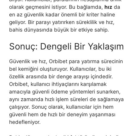
olarak geçmesini istiyor. Bu bağlamda,
hız
da
en az güvenlik kadar önemli bir kriter haline
geliyor. Bir parayı yatırırken süreklilik ve hız,
bahis dünyasında büyük bir etkiye sahip.
Sonuç: Dengeli Bir Yaklaşım
Güvenlik ve hız, Orbibet para yatırma sürecinin
bel kemiğini oluşturuyor. Kullanıcılar, bu iki
özellik arasında bir denge arayışı içindedir.
Orbibet, kullanıcı ihtiyaçlarını karşılamak
amacıyla güvenli ödeme yöntemleri sunarken,
aynı zamanda hızlı işlem süreleri de sağlamaya
çalışıyor. Sonuç olarak, kullanıcılar için hem
güvenli hem de hızlı bir deneyim yaşanması
hedefleniyor.