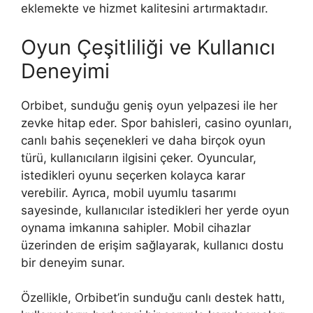
eklemekte ve hizmet kalitesini artırmaktadır.
Oyun Çeşitliliği ve Kullanıcı
Deneyimi
Orbibet, sunduğu geniş oyun yelpazesi ile her
zevke hitap eder. Spor bahisleri, casino oyunları,
canlı bahis seçenekleri ve daha birçok oyun
türü, kullanıcıların ilgisini çeker. Oyuncular,
istedikleri oyunu seçerken kolayca karar
verebilir. Ayrıca, mobil uyumlu tasarımı
sayesinde, kullanıcılar istedikleri her yerde oyun
oynama imkanına sahipler. Mobil cihazlar
üzerinden de erişim sağlayarak, kullanıcı dostu
bir deneyim sunar.
Özellikle, Orbibet’in sunduğu canlı destek hattı,