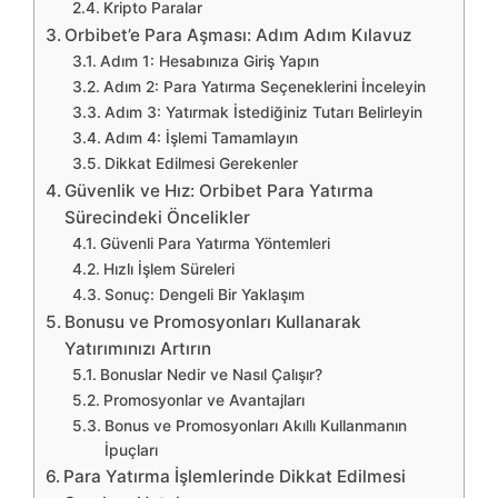
Kripto Paralar
Orbibet’e Para Aşması: Adım Adım Kılavuz
Adım 1: Hesabınıza Giriş Yapın
Adım 2: Para Yatırma Seçeneklerini İnceleyin
Adım 3: Yatırmak İstediğiniz Tutarı Belirleyin
Adım 4: İşlemi Tamamlayın
Dikkat Edilmesi Gerekenler
Güvenlik ve Hız: Orbibet Para Yatırma
Sürecindeki Öncelikler
Güvenli Para Yatırma Yöntemleri
Hızlı İşlem Süreleri
Sonuç: Dengeli Bir Yaklaşım
Bonusu ve Promosyonları Kullanarak
Yatırımınızı Artırın
Bonuslar Nedir ve Nasıl Çalışır?
Promosyonlar ve Avantajları
Bonus ve Promosyonları Akıllı Kullanmanın
İpuçları
Para Yatırma İşlemlerinde Dikkat Edilmesi