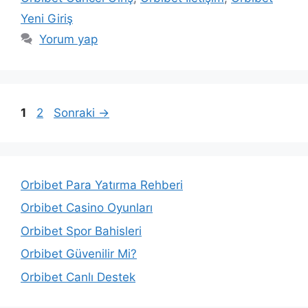
Yeni Giriş
Yorum yap
Sayfa
Sayfa
1
2
Sonraki
→
Orbibet Para Yatırma Rehberi
Orbibet Casino Oyunları
Orbibet Spor Bahisleri
Orbibet Güvenilir Mi?
Orbibet Canlı Destek