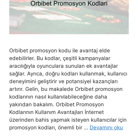
Orbibet promosyon kodu ile avantaj elde
edebilirler. Bu kodlar, çeşitli kampanyalar
aracılığıyla oyunculara sunulan ek avantajlar
sağlar. Ayrıca, doğru kodları kullanmak, kullanıcı
deneyimini geliştirir ve potansiyel kazançları
artırır. Gelin, bu makalede Orbibet promosyon
kodlarının nasıl kullanılabileceğine daha
yakından bakalım. Orbibet Promosyon
Kodlarının Kullanım Avantajları İnternet
üzerinden bahis yapmak isteyen kullanıcılar için
promosyon kodları, önemli bir …
Devamını oku