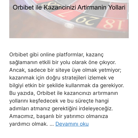
Orbibet gibi online platformlar, kazanç
sağlamanın etkili bir yolu olarak öne çıkıyor.
Ancak, sadece bir siteye üye olmak yetmiyor;
kazanmak için doğru stratejileri izlemek ve
bilgiyi etkin bir şekilde kullanmak da gerekiyor.
Bu yazıda, Orbibet ile kazancınızı artırmanın
yollarını keşfedecek ve bu süreçte hangi
adımları atmanız gerektiğini irdeleyeceğiz.
Amacımız, başarılı bir yatırımcı olmanıza
yardımcı olmak. …
Devamını oku