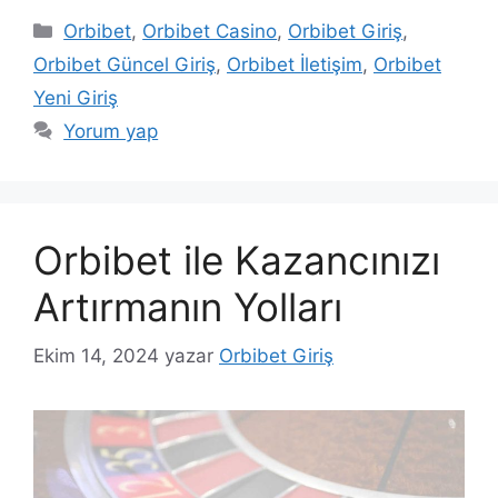
Kategoriler
Orbibet
,
Orbibet Casino
,
Orbibet Giriş
,
Orbibet Güncel Giriş
,
Orbibet İletişim
,
Orbibet
Yeni Giriş
Yorum yap
Orbibet ile Kazancınızı
Artırmanın Yolları
Ekim 14, 2024
yazar
Orbibet Giriş