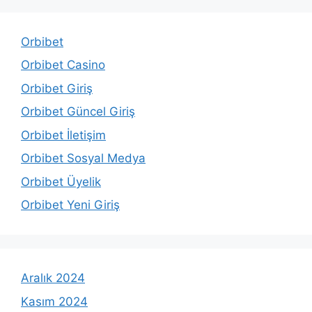
Orbibet
Orbibet Casino
Orbibet Giriş
Orbibet Güncel Giriş
Orbibet İletişim
Orbibet Sosyal Medya
Orbibet Üyelik
Orbibet Yeni Giriş
Aralık 2024
Kasım 2024