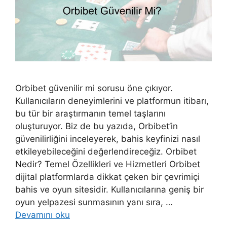
Orbibet güvenilir mi sorusu öne çıkıyor.
Kullanıcıların deneyimlerini ve platformun itibarı,
bu tür bir araştırmanın temel taşlarını
oluşturuyor. Biz de bu yazıda, Orbibet’in
güvenilirliğini inceleyerek, bahis keyfinizi nasıl
etkileyebileceğini değerlendireceğiz. Orbibet
Nedir? Temel Özellikleri ve Hizmetleri Orbibet
dijital platformlarda dikkat çeken bir çevrimiçi
bahis ve oyun sitesidir. Kullanıcılarına geniş bir
oyun yelpazesi sunmasının yanı sıra, …
Devamını oku