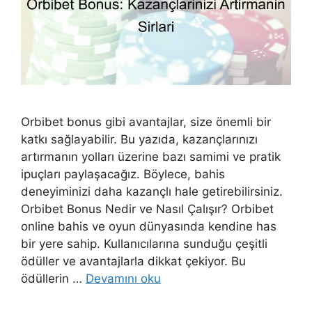
Orbibet bonus gibi avantajlar, size önemli bir
katkı sağlayabilir. Bu yazıda, kazançlarınızı
artırmanın yolları üzerine bazı samimi ve pratik
ipuçları paylaşacağız. Böylece, bahis
deneyiminizi daha kazançlı hale getirebilirsiniz.
Orbibet Bonus Nedir ve Nasıl Çalışır? Orbibet
online bahis ve oyun dünyasında kendine has
bir yere sahip. Kullanıcılarına sunduğu çeşitli
ödüller ve avantajlarla dikkat çekiyor. Bu
ödüllerin …
Devamını oku