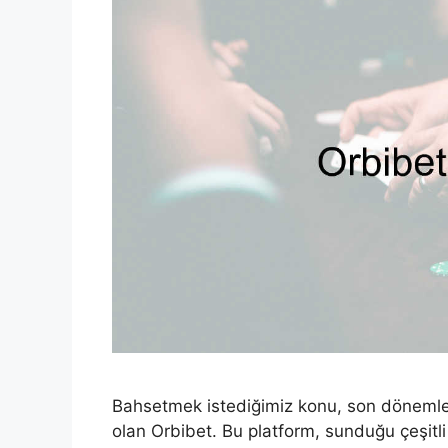
Bahsetmek istediğimiz konu, son dönemleri
olan Orbibet. Bu platform, sunduğu çeşitl