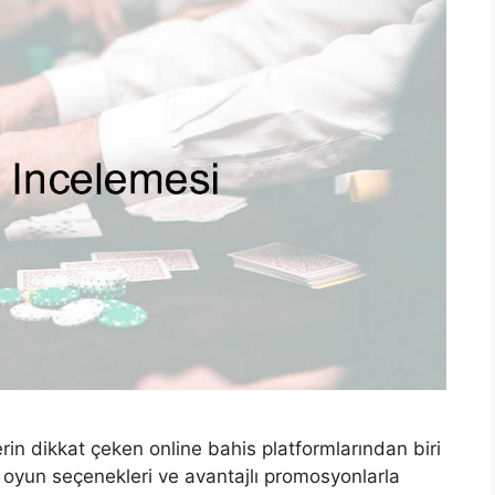
n dikkat çeken online bahis platformlarından biri
i oyun seçenekleri ve avantajlı promosyonlarla